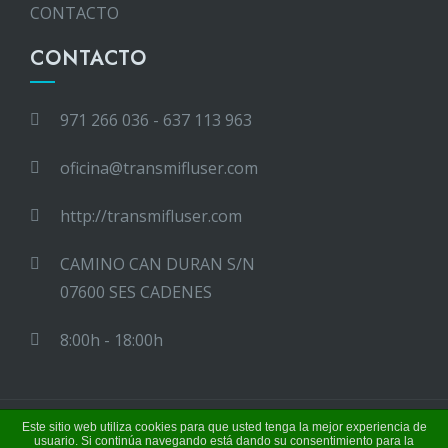
CONTACTO
CONTACTO
971 266 036 - 637 113 963
oficina@transmifluser.com
http://transmifluser.com
CAMINO CAN DURAN S/N
07600 SES CADENES
8:00h - 18:00h
Este sitio web utiliza cookies para que usted tenga la mejor experiencia de
Tema para WordPress
|
Square
de HashThemes
usuario. Si continúa navegando está dando su consentimiento para la