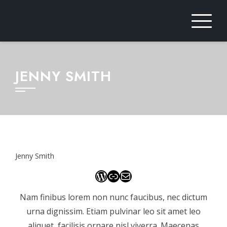
Saltar
al
contenido
JENNY SMITH
Jenny Smith
WordPress
Enlace
Correo electrónico
Nam finibus lorem non nunc faucibus, nec dictum
urna dignissim. Etiam pulvinar leo sit amet leo
aliquet, facilisis ornare nisl viverra. Maecenas